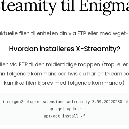
teamity til Enig
ktuelle filen til enheten din via FTP eller med w
Hvordan installeres X-Streamity?
filen via FTP til den midlertidige mappen /tmp, eller
nn følgende kommandoer hvis du har en Dreambox. (De
kan ikke filen kjøres med følgende kommando)
-i enigma2-plugin-extensions-xstreamity_3.59.20220230_al
apt-get update

apt-get install -f