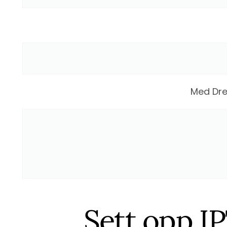
Med Dre
Sett opp IP