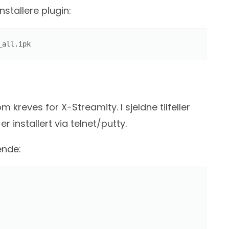
tallere plugin:
_all.ipk
 kreves for X-Streamity. I sjeldne tilfeller
 installert via telnet/putty.
ende: