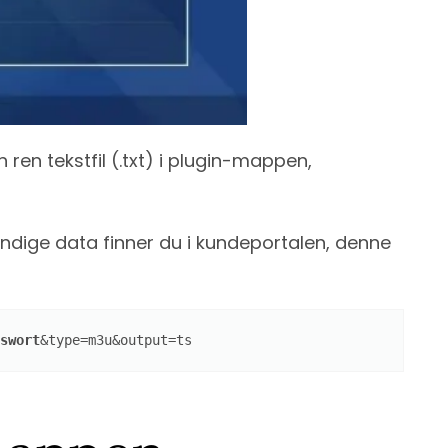
n ren tekstfil (.txt) i plugin-mappen,
vendige data finner du i kundeportalen, denne
swort
&type=m3u&output=ts