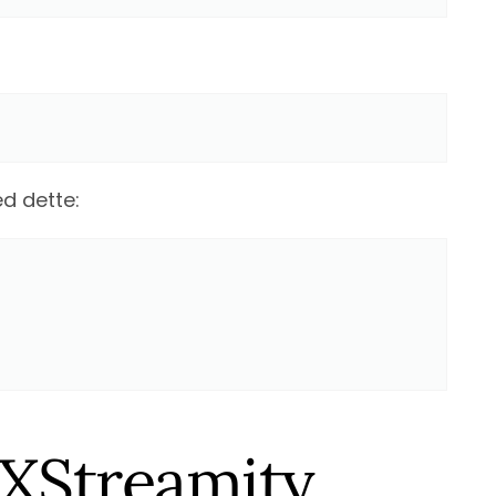
d dette:
i XStreamity