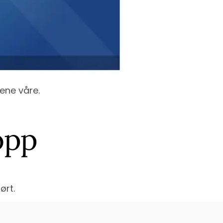
ene våre.
opp
ørt.