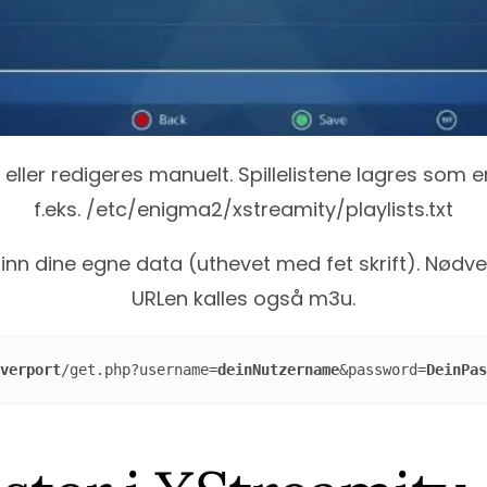
n eller redigeres manuelt. Spillelistene lagres som e
f.eks. /etc/enigma2/xstreamity/playlists.txt
te inn dine egne data (uthevet med fet skrift). Nød
URLen kalles også m3u.
verport
/get.php?username=
deinNutzername
&password=
DeinPas