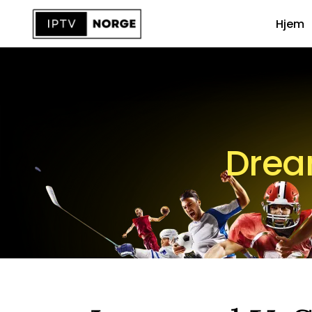
Hjem
Drea