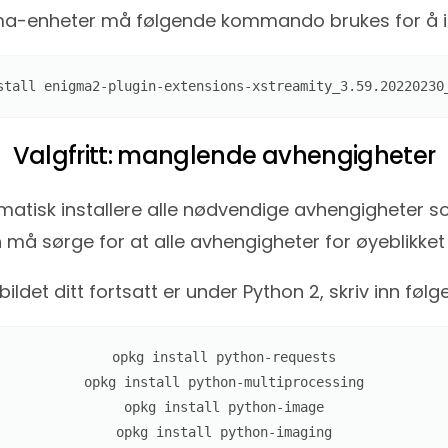
ma-enheter må følgende kommando brukes for å ins
stall enigma2-plugin-extensions-xstreamity_3.59.20220230
Valgfritt: manglende avhengigheter
tomatisk installere alle nødvendige avhengigheter som
må sørge for at alle avhengigheter for øyeblikket er
bildet ditt fortsatt er under Python 2, skriv inn følg
opkg install python-requests

opkg install python-multiprocessing

opkg install python-image

opkg install python-imaging