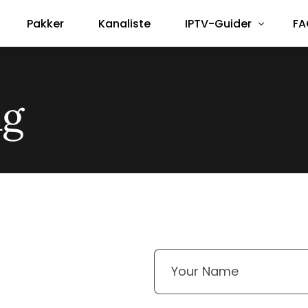
Pakker
Kanaliste
IPTV-Guider
FA
Smart TV
ng
Android Box
Amazon Fire Stick
Formuler Box
MAG Box
TVIP-S Box
Dreambox / Vu+