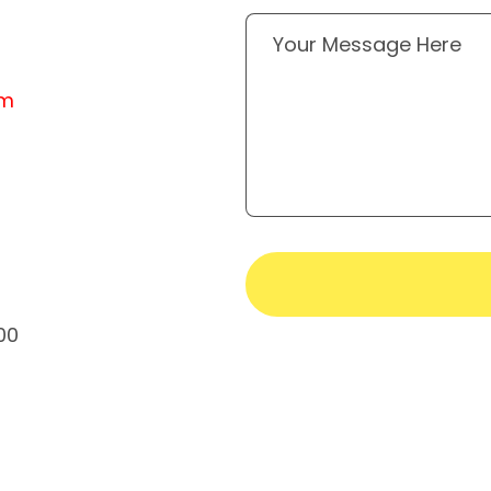
om
00