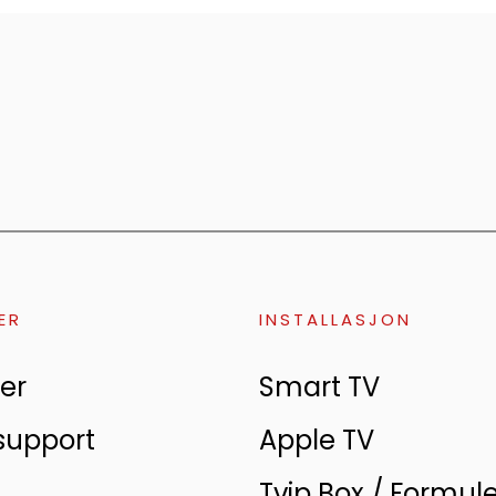
ER
INSTALLASJON
er
Smart TV
support
Apple TV
Tvip Box / Formul