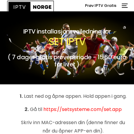
Prøv IPTV Gratis
IPTV installasjonsveiledning for
SET IPTV
( 7 dager gratis prøveperiode - 15,60 euro
for livet )
1.
Last ned og åpne appen. Hold appen i gang.
2.
Gå til
https://setsysteme.com/set.app
Skriv inn MAC-adressen din (denne finner du
når du åpner APP-en din).