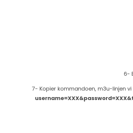
6- 
7- Kopier kommandoen, m3u-linjen vi
username=XXX&password=XXX&typ