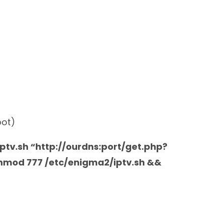
oot)
ptv.sh “http://ourdns:port/get.php?
od 777 /etc/enigma2/iptv.sh &&