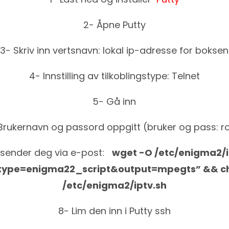
2- Åpne Putty
3- Skriv inn vertsnavn: lokal ip-adresse for boksen
4- Innstilling av tilkoblingstype: Telnet
5- Gå inn
Brukernavn og passord oppgitt (bruker og pass: r
 sender deg via e-post:
wget -O /etc/enigma2/i
e=enigma22_script&output=mpegts” && chm
/etc/enigma2/iptv.sh
8- Lim den inn i Putty ssh